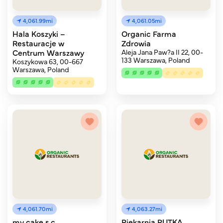
4,061.99mi
4,061.05mi
Hala Koszyki –
Organic Farma
Restauracje w
Zdrowia
Centrum Warszawy
Aleja Jana Paw?a II 22, 00-
133 Warszawa, Poland
Koszykowa 63, 00-667
Warszawa, Poland
4,061.70mi
4,063.27mi
my cake s.c.
Piekarnia PUTKA