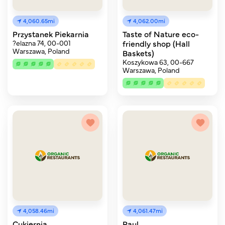
4,060.65mi
4,062.00mi
Przystanek Piekarnia
Taste of Nature eco-
?elazna 74, 00-001
friendly shop (Hall
Warszawa, Poland
Baskets)
Koszykowa 63, 00-667
Warszawa, Poland
4,058.46mi
4,061.47mi
Cukiernia
Paul