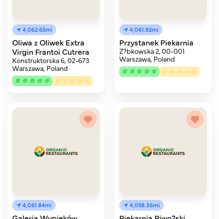
4,062.65mi
4,061.92mi
Oliwa z Oliwek Extra
Przystanek Piekarnia
Virgin Frantoi Cutrera
Z?bkowska 2, 00-001
Warszawa, Poland
Konstruktorska 6, 02-673
Warszawa, Poland
4,061.84mi
4,058.36mi
Galeria Wypieków
Piekarnia Piwo?ski